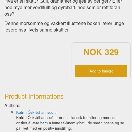
Hva er en skatt? Gull, diamanter og fjell av penger? Eller
noe mye mer verdifullt og dyrebart, noe som er rett foran
oss?
Denne morsomme og vakkert illustrerte boken lærer unge
lesere hva livets sanne skatt er.
NOK 329
Add to basket
Product Informations
Authors:
Katrín Ósk Jóhannsdóttir
Katrín Ósk Jóhannsdóttir er en islandsk forfatter og mor som
ønsker å lære barn å finne takknemlighet i de små tingene og se
på livet med en positiv innstilling.