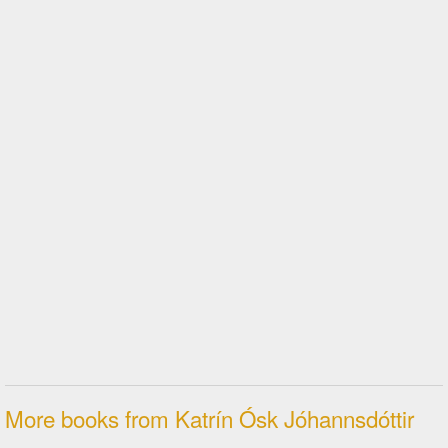
More books from Katrín Ósk Jóhannsdóttir