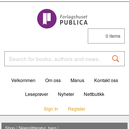
0
items
Velkommen
Om oss
Manus
Kontakt oss
Leseprøver
Nyheter
Nettbutikk
Sign In
Register
Shop
/
Skjønnlitteratur, barn
/