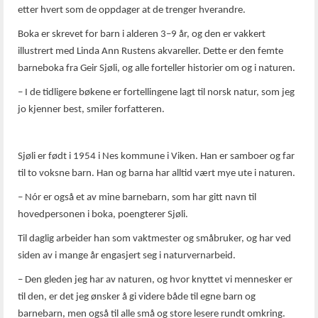
etter hvert som de oppdager at de trenger hverandre.
Boka er skrevet for barn i alderen 3–9 år, og den er vakkert
illustrert med Linda Ann Rustens akvareller. Dette er den femte
barneboka fra Geir Sjøli, og alle forteller historier om og i naturen.
– I de tidligere bøkene er fortellingene lagt til norsk natur, som jeg
jo kjenner best, smiler forfatteren.
Sjøli er født i 1954 i Nes kommune i Viken. Han er samboer og far
til to voksne barn. Han og barna har alltid vært mye ute i naturen.
– Nór er også et av mine barnebarn, som har gitt navn til
hovedpersonen i boka, poengterer Sjøli.
Til daglig arbeider han som vaktmester og småbruker, og har ved
siden av i mange år engasjert seg i naturvernarbeid.
– Den gleden jeg har av naturen, og hvor knyttet vi mennesker er
til den, er det jeg ønsker å gi videre både til egne barn og
barnebarn, men også til alle små og store lesere rundt omkring.