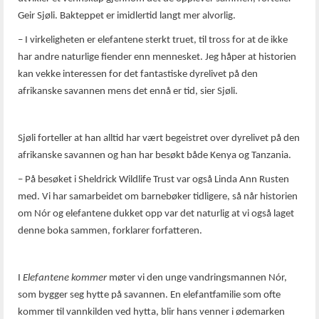
Geir Sjøli. Bakteppet er imidlertid langt mer alvorlig.
– I virkeligheten er elefantene sterkt truet, til tross for at de ikke
har andre naturlige fiender enn mennesket. Jeg håper at historien
kan vekke interessen for det fantastiske dyrelivet på den
afrikanske savannen mens det ennå er tid, sier Sjøli.
Sjøli forteller at han alltid har vært begeistret over dyrelivet på den
afrikanske savannen og han har besøkt både Kenya og Tanzania.
– På besøket i Sheldrick Wildlife Trust var også Linda Ann Rusten
med. Vi har samarbeidet om barnebøker tidligere, så når historien
om Nór og elefantene dukket opp var det naturlig at vi også laget
denne boka sammen, forklarer forfatteren.
I
Elefantene kommer
møter vi den unge vandringsmannen Nór,
som bygger seg hytte på savannen. En elefantfamilie som ofte
kommer til vannkilden ved hytta, blir hans venner i ødemarken