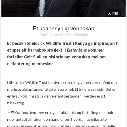
6. mai
Et usannsynlig vennskap
Publisert av Mai Britt Hareide
Et besøk i Sheldrick Wildlife Trust i Kenya ga inspirasjon til
et spesielt barnebokprosjekt. I
Elefantene kommer
forteller Geir Sjøli en historie om vennskap mellom
elefanter og mennesker.
I Sheldrick Wildlife Trust tar dyrepassere og veterinærer hånd om
morløse elefantunger til de er store nok til å klare seg selv. Det er
en livsviktig innsats, siden elefantbestanden i verden er på
tilbaketog.
–
Elefantene kommer
er ingen faktabok, og fortellingen er nok
noe fantasifull, siden den handler om hvordan to ulike arter
utvikler et vennskap gjennom det de opplever sammen, forteller