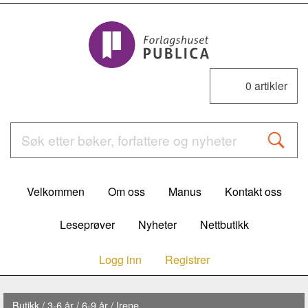
0
artikler
Velkommen
Om oss
Manus
Kontakt oss
Leseprøver
Nyheter
Nettbutikk
Logg inn
Registrer
Butikk
/
3-6 år
/
6-9 år
/ Irene