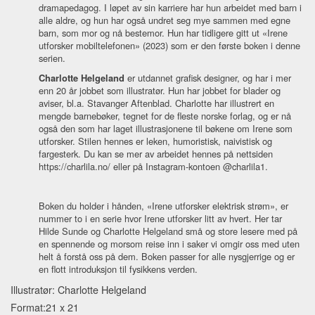
dramapedagog. I løpet av sin karriere har hun arbeidet med barn i
alle aldre, og hun har også undret seg mye sammen med egne
barn, som mor og nå bestemor. Hun har tidligere gitt ut «Irene
utforsker mobiltelefonen» (2023) som er den første boken i denne
serien.
Charlotte Helgeland
er utdannet grafisk designer, og har i mer
enn 20 år jobbet som illustratør. Hun har jobbet for blader og
aviser, bl.a. Stavanger Aftenblad. Charlotte har illustrert en
mengde barnebøker, tegnet for de fleste norske forlag, og er nå
også den som har laget illustrasjonene til bøkene om Irene som
utforsker. Stilen hennes er leken, humoristisk, naivistisk og
fargesterk. Du kan se mer av arbeidet hennes på nettsiden
https://charlila.no/ eller på Instagram-kontoen @charlila1.
Boken du holder i hånden, «Irene utforsker elektrisk strøm», er
nummer to i en serie hvor Irene utforsker litt av hvert. Her tar
Hilde Sunde og Charlotte Helgeland små og store lesere med på
en spennende og morsom reise inn i saker vi omgir oss med uten
helt å forstå oss på dem. Boken passer for alle nysgjerrige og er
en flott introduksjon til fysikkens verden.
Illustratør: Charlotte Helgeland
Format:21 x 21