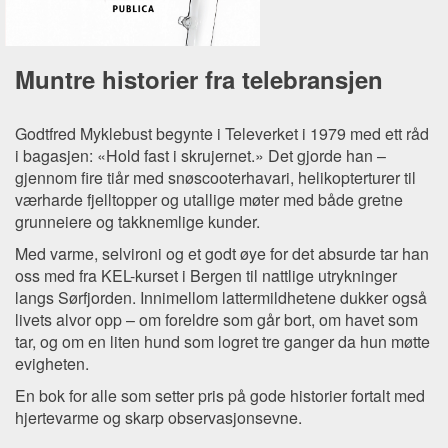
Muntre historier fra telebransjen
Godtfred Myklebust begynte i Televerket i 1979 med ett råd
i bagasjen: «Hold fast i skrujernet.» Det gjorde han –
gjennom fire tiår med snøscooterhavari, helikopterturer til
værharde fjelltopper og utallige møter med både gretne
grunneiere og takknemlige kunder.
Med varme, selvironi og et godt øye for det absurde tar han
oss med fra KEL-kurset i Bergen til nattlige utrykninger
langs Sørfjorden. Innimellom lattermildhetene dukker også
livets alvor opp – om foreldre som går bort, om havet som
tar, og om en liten hund som logret tre ganger da hun møtte
evigheten.
En bok for alle som setter pris på gode historier fortalt med
hjertevarme og skarp observasjonsevne.