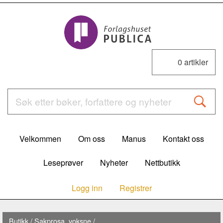
0
artikler
Velkommen
Om oss
Manus
Kontakt oss
Leseprøver
Nyheter
Nettbutikk
Logg inn
Registrer
Butikk
/
Sakprosa, voksne
/