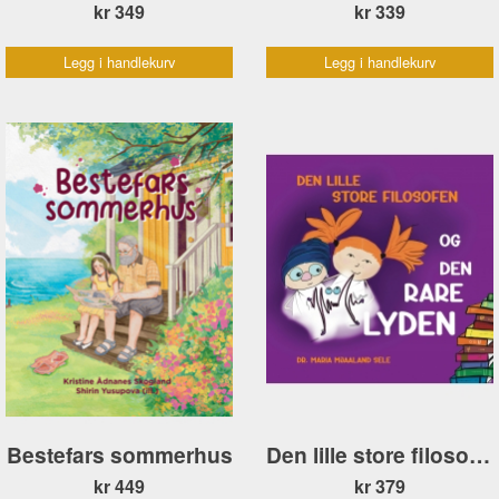
kr 349
kr 339
Legg i handlekurv
Legg i handlekurv
Bestefars sommerhus
Den lille store filosofen og den rare lyden
kr 449
kr 379