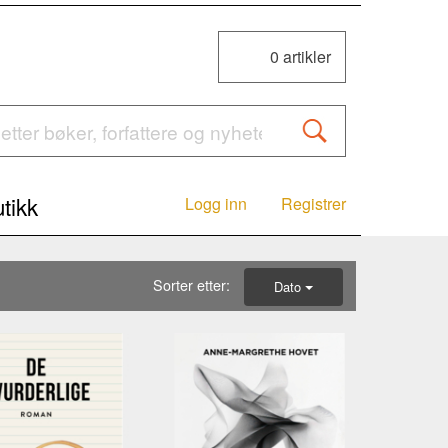
0
artikler
tikk
Logg inn
Registrer
Sorter etter:
Dato