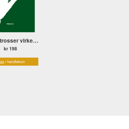
Håpet trosser virkeligheten
kr 198
gg i handlekurv