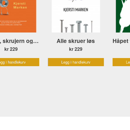
Mutter, skrujern og teip
Alle skruer løs
kr 229
kr 229
gg i handlekurv
Legg i handlekurv
Le