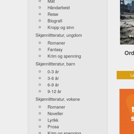
Mat
Håndarbeid
Reise
Biografi
Kropp og sinn
Skjønnlitteratur, ungdom
Romaner
Fantasy
Ord
Krim og spenning
Skjønnlitteratur, barn
0-3 år
Le
3-6 år
6-9 år
9-12 år
Skjønnlitteratur, voksne
Romaner
Noveller
Lyrikk
Prosa
Krim og spenning