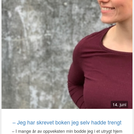
14. juni
– Jeg har skrevet boken jeg selv hadde trengt
– I mange år av oppveksten min bodde jeg i et utrygt hjem