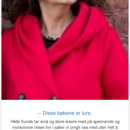
‒ Disse bøkene er lure.
Hilde Sunde tar små og store lesere med på spennende og
morsomme reiser inn i saker vi omgir oss med uten helt å