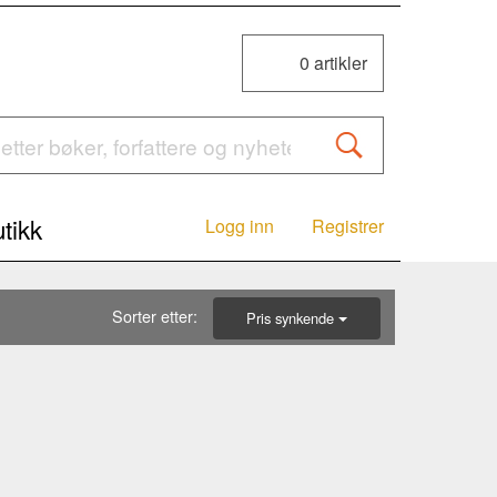
0
artikler
tikk
Logg inn
Registrer
Sorter etter:
Pris synkende