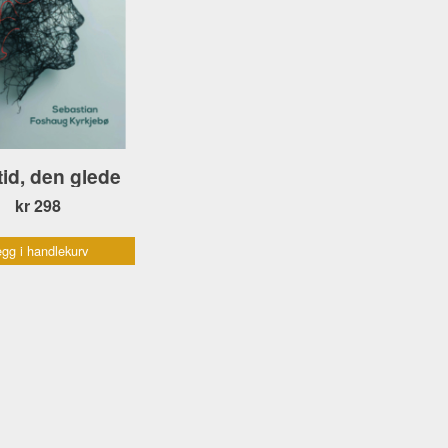
tid, den glede
kr 298
gg i handlekurv