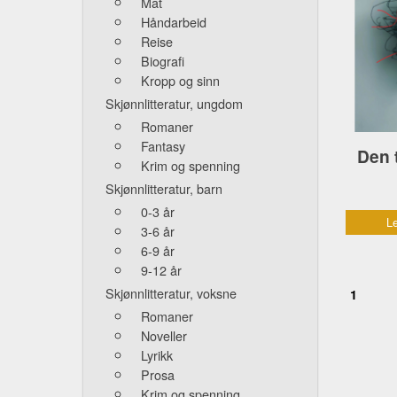
Mat
Håndarbeid
Reise
Biografi
Kropp og sinn
Skjønnlitteratur, ungdom
Romaner
Fantasy
Den 
Krim og spenning
Skjønnlitteratur, barn
0-3 år
Le
3-6 år
6-9 år
9-12 år
Skjønnlitteratur, voksne
1
Romaner
Noveller
Lyrikk
Prosa
Krim og spenning